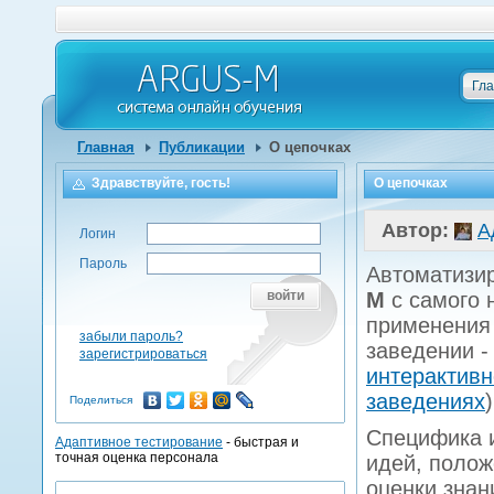
Гл
Главная
Публикации
О цепочках
Здравствуйте, гость!
О цепочках
Автор:
А
Логин
Пароль
Автоматизир
войти
М
с самого 
применения 
забыли пароль?
заведении -
зарегистрироваться
интерактивн
заведениях
)
Поделиться
Специфика 
Адаптивное тестирование
- быстрая и
точная оценка персонала
идей, полож
оценки знан