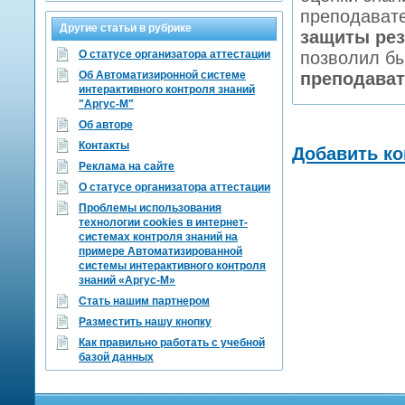
преподават
Другие статьи в рубрике
защиты рез
О статусе организатора аттестации
позволил б
Об Автоматизиронной системе
преподава
интерактивного контроля знаний
"Аргус-М"
Об авторе
Контакты
Добавить к
Реклама на сайте
О статусе организатора аттестации
Проблемы использования
технологии cookies в интернет-
системах контроля знаний на
примере Автоматизированной
системы интерактивного контроля
знаний «Аргус-М»
Стать нашим партнером
Разместить нашу кнопку
Как правильно работать с учебной
базой данных