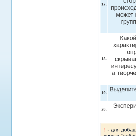
стор
17.
происход
может 
груп
Како
характе
оп
скрываю
18.
интересу
а творч
Выделите
19.
Экспер
20.
!
- для добав
кнопку "доба