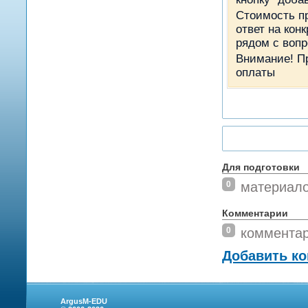
Стоимость пр
ответ на кон
рядом с вопр
Внимание! П
оплаты
Для подготовки
0
материал
Комментарии
0
коммента
Добавить к
ArgusM-EDU