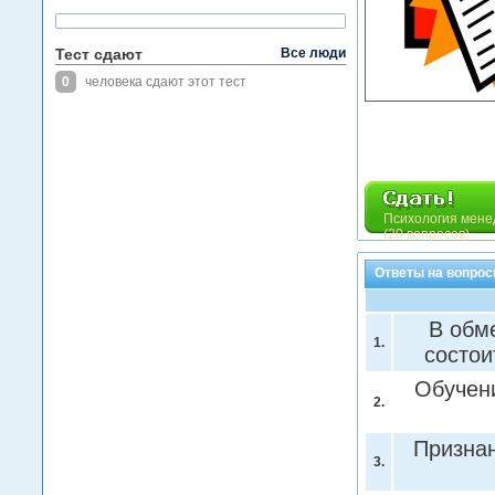
Тест сдают
Все люди
0
человека сдают этот тест
Психология мене
(20 вопросов)
Ответы на вопрос
В обм
1.
состои
Обучен
2.
Признан
3.