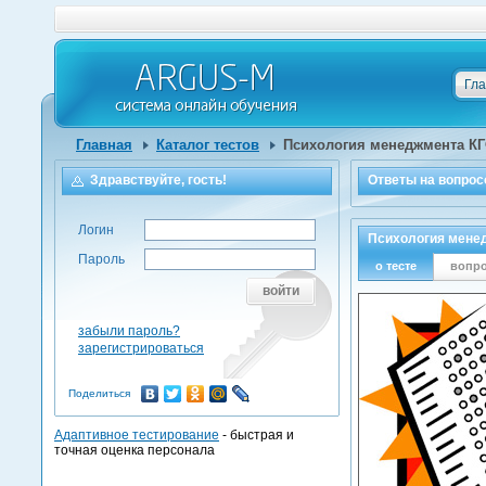
Гл
Главная
Каталог тестов
Психология менеджмента КГФ
Здравствуйте, гость!
Ответы на
вопрос
Логин
Психология менед
Пароль
о тесте
вопр
войти
забыли пароль?
зарегистрироваться
Поделиться
Адаптивное тестирование
- быстрая и
точная оценка персонала