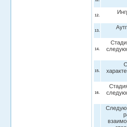
11.
Инг
12.
Аут
13.
Стади
следую
14.
С
характ
15.
Стадия
следую
16.
Следующ
р
взаимо