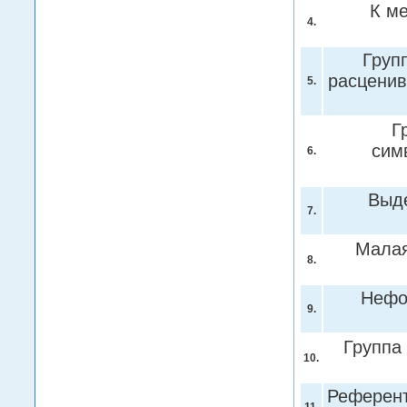
К ме
4.
Груп
расценив
5.
Г
симв
6.
Выде
7.
Малая
8.
Нефо
9.
Группа 
10.
Референт