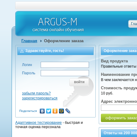
Гл
Главная
Оформление заказа
Здравствуйте, гость!
Оформление зака
Вид продукта
Логин
Правильные ответы 
Пароль
Наименование пр
В чем заключается 
войти
Стоимость проду
забыли пароль?
10 руб.
зарегистрироваться
Адрес электронн
Поделиться
оформить зака
Адаптивное тестирование
- быстрая и
точная оценка персонала
Ответы на
200 00