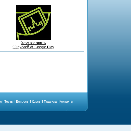
Хочу все знать
99 рублей @ Google Play
ая
|
Тесты
|
Вопросы
|
Курсы
|
Правила
|
Контакты