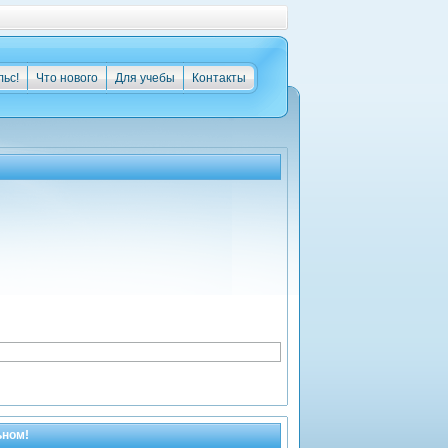
льс!
Что нового
Для учебы
Контакты
ьном!