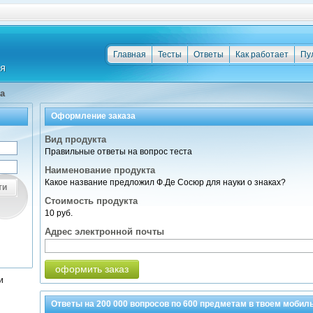
Главная
Тесты
Ответы
Как работает
Пу
а
Оформление заказа
Вид продукта
Правильные ответы на вопрос теста
Наименование продукта
Какое название предложил Ф.Де Сосюр для науки о знаках?
ти
Стоимость продукта
10 руб.
Адрес электронной почты
оформить заказ
и
Ответы на
200 000
вопросов по
600 предметам
в твоем мобил