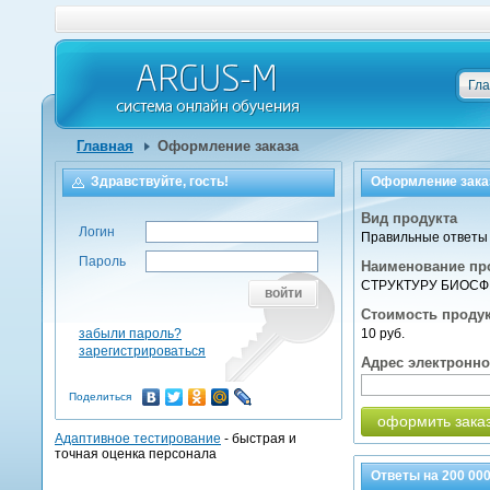
Гл
Главная
Оформление заказа
Здравствуйте, гость!
Оформление зака
Вид продукта
Логин
Правильные ответы 
Пароль
Наименование пр
СТРУКТУРУ БИОС
войти
Стоимость проду
забыли пароль?
10 руб.
зарегистрироваться
Адрес электронн
Поделиться
оформить зака
Адаптивное тестирование
- быстрая и
точная оценка персонала
Ответы на
200 00