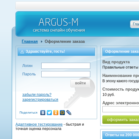
Гл
Главная
Оформление заказа
Здравствуйте, гость!
Оформление зака
Вид продукта
Логин
Правильные ответы 
Пароль
Наименование пр
В эпоху какого госу
войти
Стоимость проду
забыли пароль?
10 руб.
зарегистрироваться
Адрес электронн
Поделиться
оформить зака
Адаптивное тестирование
- быстрая и
точная оценка персонала
Ответы на
200 00