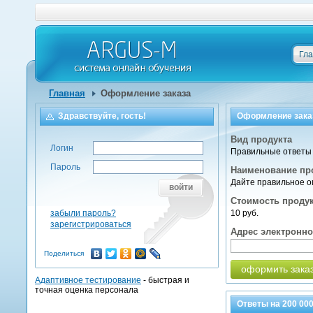
Гл
Главная
Оформление заказа
Здравствуйте, гость!
Оформление зака
Вид продукта
Логин
Правильные ответы 
Пароль
Наименование пр
Дайте правильное о
войти
Стоимость проду
забыли пароль?
10 руб.
зарегистрироваться
Адрес электронн
Поделиться
оформить зака
Адаптивное тестирование
- быстрая и
точная оценка персонала
Ответы на
200 00