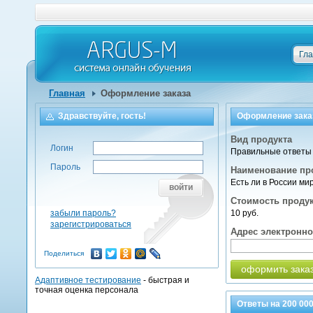
Гл
Главная
Оформление заказа
Здравствуйте, гость!
Оформление зака
Вид продукта
Логин
Правильные ответы 
Пароль
Наименование пр
Есть ли в России м
войти
Стоимость проду
забыли пароль?
10 руб.
зарегистрироваться
Адрес электронн
Поделиться
оформить зака
Адаптивное тестирование
- быстрая и
точная оценка персонала
Ответы на
200 00