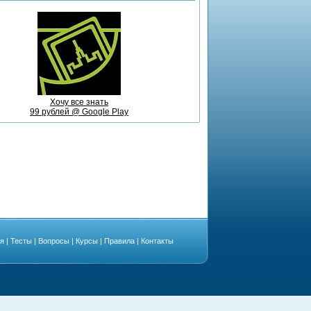
Хочу все знать
99 рублей @ Google Play
ая
|
Тесты
|
Вопросы
|
Курсы
|
Правила
|
Контакты