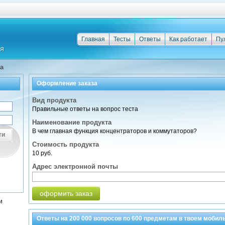
Главная
Тесты
Ответы
Как работает
Пу
а
Оформление заказа
Вид продукта
Правильные ответы на вопрос теста
Наименование продукта
В чем главная функция концентраторов и коммутаторов?
ти
Стоимость продукта
10 руб.
Адрес электронной почты
оформить заказ
и
Ответы на
200 000
вопросов по
600 предметам
в твоем мобил