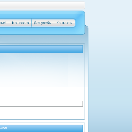
льс!
Что нового
Для учебы
Контакты
ьном!