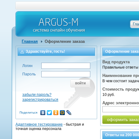
Гл
Главная
Оформление заказа
Здравствуйте, гость!
Оформление зака
Вид продукта
Логин
Правильные ответы 
Пароль
Наименование пр
В чем состоит зада
войти
Стоимость проду
забыли пароль?
10 руб.
зарегистрироваться
Адрес электронн
Поделиться
оформить зака
Адаптивное тестирование
- быстрая и
точная оценка персонала
Ответы на
200 00