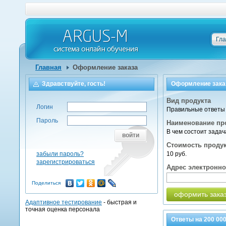
Гл
Главная
Оформление заказа
Здравствуйте, гость!
Оформление зака
Вид продукта
Логин
Правильные ответы 
Пароль
Наименование пр
В чем состоит зада
войти
Стоимость проду
забыли пароль?
10 руб.
зарегистрироваться
Адрес электронн
Поделиться
оформить зака
Адаптивное тестирование
- быстрая и
точная оценка персонала
Ответы на
200 00