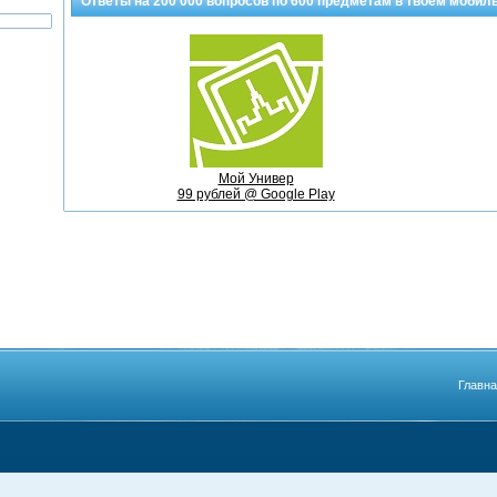
Ответы на
200 000
вопросов по
600 предметам
в твоем мобил
Мой Универ
99 рублей @ Google Play
Главн