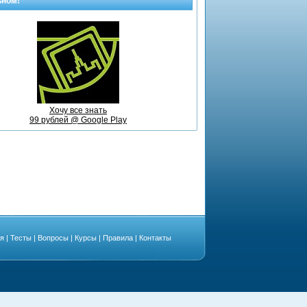
ьном!
Хочу все знать
99 рублей @ Google Play
ая
|
Тесты
|
Вопросы
|
Курсы
|
Правила
|
Контакты