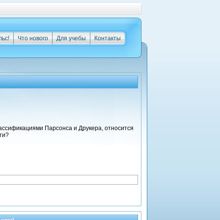
льс!
Что нового
Для учебы
Контакты
классификациями Парсонса и Друкера, относится
ти?