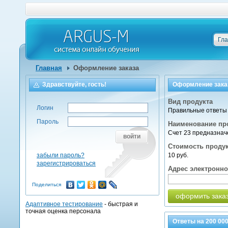
Гл
Главная
Оформление заказа
Здравствуйте, гость!
Оформление зака
Вид продукта
Логин
Правильные ответы 
Пароль
Наименование пр
Счет 23 предназна
войти
Стоимость проду
забыли пароль?
10 руб.
зарегистрироваться
Адрес электронн
Поделиться
оформить зака
Адаптивное тестирование
- быстрая и
точная оценка персонала
Ответы на
200 00