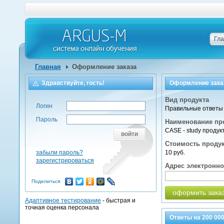
Гл
Главная
Оформление заказа
Здравствуйте, гость!
Оформление зака
Вид продукта
Логин
Правильные ответы 
Пароль
Наименование пр
CASE - study продук
войти
Стоимость проду
забыли пароль?
10 руб.
зарегистрироваться
Адрес электронн
Поделиться
оформить зака
Адаптивное тестирование
- быстрая и
точная оценка персонала
Ответы на
200 00