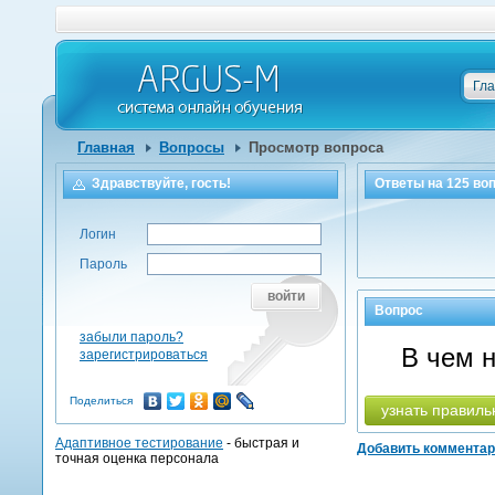
Гл
Главная
Вопросы
Просмотр вопроса
Здравствуйте, гость!
Ответы на
125
воп
Логин
Пароль
войти
Вопрос
забыли пароль?
В чем 
зарегистрироваться
Поделиться
узнать правиль
Адаптивное тестирование
- быстрая и
Добавить коммента
точная оценка персонала