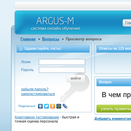
Гл
Главная
Вопросы
Просмотр вопроса
Здравствуйте, гость!
Ответы на
125
воп
Логин
Пароль
войти
Вопрос
забыли пароль?
В чем п
зарегистрироваться
Поделиться
узнать правиль
Адаптивное тестирование
- быстрая и
Добавить коммента
точная оценка персонала