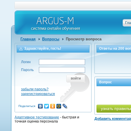
Гл
Главная
Вопросы
Просмотр вопроса
Здравствуйте, гость!
Ответы на
200
воп
Логин
Пароль
войти
Вопрос
забыли пароль?
зарегистрироваться
Поделиться
узнать правиль
Адаптивное тестирование
- быстрая и
Добавить коммента
точная оценка персонала