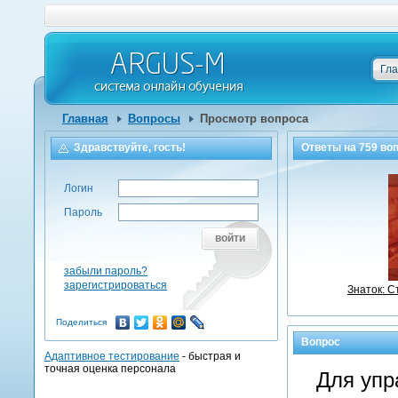
Гл
Главная
Вопросы
Просмотр вопроса
Здравствуйте, гость!
Ответы на
759
воп
Логин
Пароль
войти
забыли пароль?
зарегистрироваться
Знаток: 
Поделиться
Вопрос
Адаптивное тестирование
- быстрая и
точная оценка персонала
Для упр