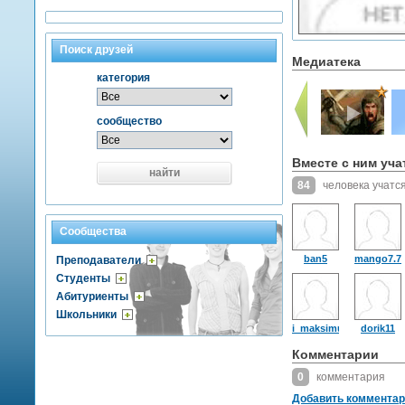
Поиск друзей
Медиатека
категория
сообщество
Вместе с ним уча
найти
84
человека учатся
Сообщества
ban5
mango7.7
Преподаватели
Студенты
Абитуриенты
Школьники
i_maksimus
dorik11
Комментарии
0
комментария
Добавить коммента