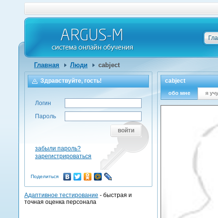
Гл
Главная
Люди
cabject
Здравствуйте, гость!
cabject
обо мне
я уч
Логин
Пароль
войти
забыли пароль?
зарегистрироваться
Поделиться
Адаптивное тестирование
- быстрая и
точная оценка персонала