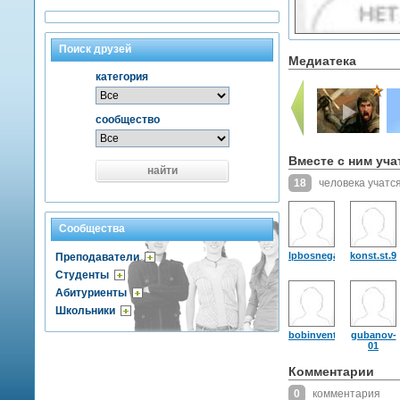
Поиск друзей
Медиатека
категория
сообщество
Вместе с ним уча
найти
18
человека учатся
Сообщества
lpbosnegativ
konst.st.9
Преподаватели
Студенты
Абитуриенты
Школьники
bobinventor
gubanov-
01
Комментарии
0
комментария