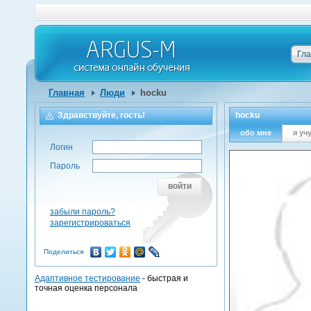
Гл
Главная
Люди
hocku
Здравствуйте, гость!
hocku
обо мне
я уч
Логин
Пароль
войти
забыли пароль?
зарегистрироваться
Поделиться
Адаптивное тестирование
- быстрая и
точная оценка персонала