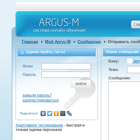
Гл
Главная
Мой Аргус-М
Сообщения
Отправить соо
Здравствуйте, гость!
Новое сообщение
Кому:
Jer
Логин
Тема:
Пароль
Сообщение:
войти
забыли пароль?
зарегистрироваться
Поделиться
Адаптивное тестирование
- быстрая и
точная оценка персонала