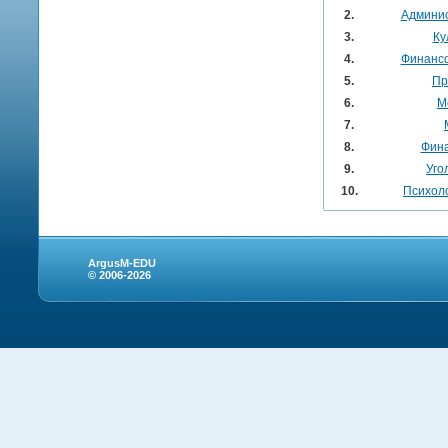
2.
Админис
3.
Ку
4.
Финанс
5.
Пр
6.
М
7.
8.
Фина
9.
Уго
10.
Психоло
ArgusM-EDU
© 2006-2026