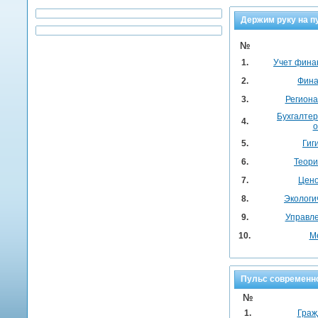
Держим руку на 
№
1.
Учет фина
2.
Фина
3.
Региона
Бухгалтер
4.
о
5.
Гиг
6.
Теори
7.
Цено
8.
Экологи
9.
Управл
10.
М
Пульс современн
№
1.
Граж