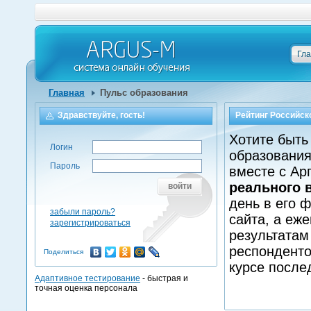
Гл
Главная
Пульс образования
Здравствуйте, гость!
Рейтинг Российск
Хотите быть
Логин
образования
Пароль
вместе с Ар
реального 
войти
день в его 
забыли пароль?
сайта, а еж
зарегистрироваться
результатам
респонденто
Поделиться
курсе после
Адаптивное тестирование
- быстрая и
точная оценка персонала