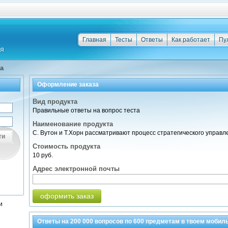
Главная
Тесты
Ответы
Как работает
Пу
а
Оформление заказа
Вид продукта
Правильные ответы на вопрос теста
Наименование продукта
С. Вутон и Т.Хорн рассматривают процесс стратегического управл
ти
Стоимость продукта
10 руб.
Адрес электронной почты
оформить заказ
и
Ответы на
200 000
вопросов по
600 предметам
в твоем мобил