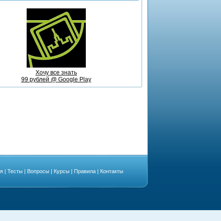
Хочу все знать
99 рублей @ Google Play
ая
|
Тесты
|
Вопросы
|
Курсы
|
Правила
|
Контакты