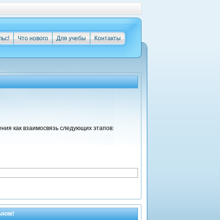
льс!
Что нового
Для учебы
Контакты
ения как взаимосвязь следующих этапов:
ьном!