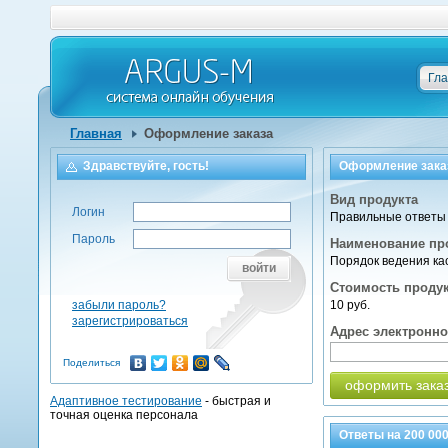
Гл
Главная
Оформление заказа
Здравствуйте, гость!
Оформление зака
Вид продукта
Логин
Правильные ответы 
Пароль
Наименование пр
Порядок ведения ка
войти
Стоимость проду
забыли пароль?
10 руб.
зарегистрироваться
Адрес электронн
Поделиться
оформить зака
Адаптивное тестирование
- быстрая и
точная оценка персонала
Ответы на
200 00