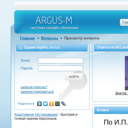
Гл
Главная
Вопросы
Просмотр вопроса
Здравствуйте, гость!
Ответы на
691
воп
Логин
Пароль
войти
забыли пароль?
зарегистрироваться
Знаток:
Поделиться
Вопрос
Адаптивное тестирование
- быстрая и
точная оценка персонала
По И.П