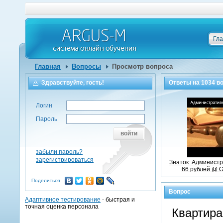
Гл
Главная
Вопросы
Просмотр вопроса
Здравствуйте, гость!
Ответы на
1034
во
Логин
Пароль
войти
забыли пароль?
зарегистрироваться
Знаток: Админист
66 рублей @ G
Поделиться
Вопрос
Адаптивное тестирование
- быстрая и
точная оценка персонала
Квартира