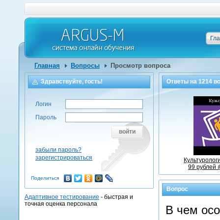
Гл
Главная
Вопросы
Просмотр вопроса
Здравствуйте, гость!
Ответы на
1214
во
Логин
Пароль
войти
забыли пароль?
зарегистрироваться
Культурологи
99 рублей 
Поделиться
Вопрос
Адаптивное тестирование
- быстрая и
точная оценка персонала
В чем осо