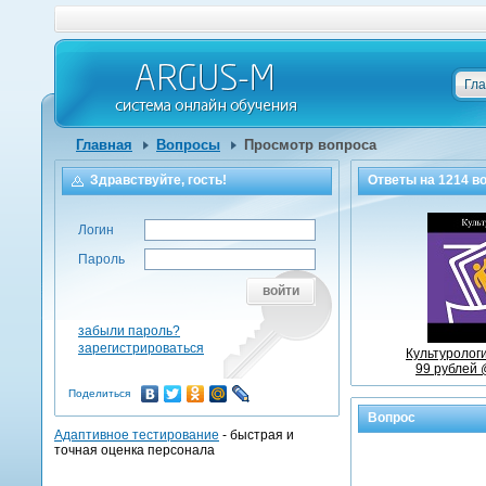
Гл
Главная
Вопросы
Просмотр вопроса
Здравствуйте, гость!
Ответы на
1214
во
Логин
Пароль
войти
забыли пароль?
зарегистрироваться
Культурологи
99 рублей 
Поделиться
Вопрос
Адаптивное тестирование
- быстрая и
точная оценка персонала