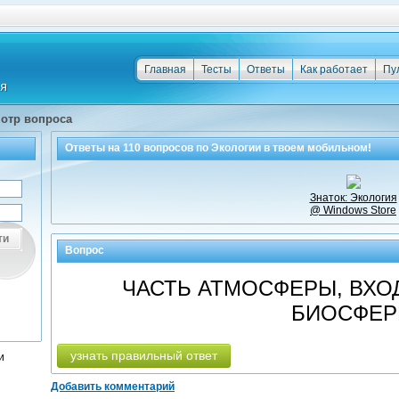
Главная
Тесты
Ответы
Как работает
Пу
отр вопроса
Ответы на
110
вопросов по
Экологии
в твоем мобильном!
Знаток: Экология
@ Windows Store
ти
Вопрос
ЧАСТЬ АТМОСФЕРЫ, ВХО
БИОСФЕ
узнать правильный ответ
и
Добавить комментарий