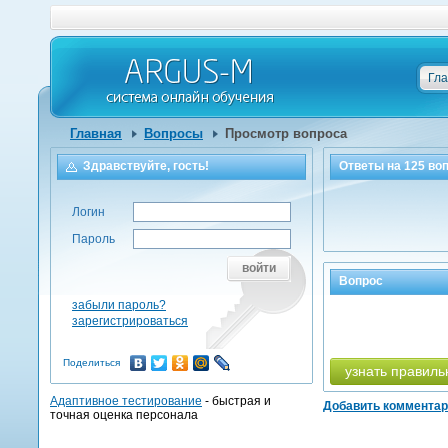
Гл
Главная
Вопросы
Просмотр вопроса
Здравствуйте, гость!
Ответы на
125
воп
Логин
Пароль
войти
Вопрос
забыли пароль?
зарегистрироваться
Поделиться
узнать правиль
Адаптивное тестирование
- быстрая и
Добавить коммента
точная оценка персонала