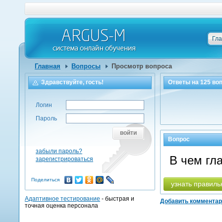
Гл
Главная
Вопросы
Просмотр вопроса
Здравствуйте, гость!
Ответы на
125
воп
Логин
Пароль
войти
Вопрос
забыли пароль?
В чем гл
зарегистрироваться
Поделиться
узнать правиль
Адаптивное тестирование
- быстрая и
Добавить коммента
точная оценка персонала