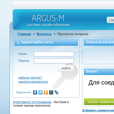
Гл
Главная
Вопросы
Просмотр вопроса
Здравствуйте, гость!
Ответы на
125
воп
Логин
Пароль
войти
Вопрос
забыли пароль?
Для сое
зарегистрироваться
Поделиться
узнать правиль
Адаптивное тестирование
- быстрая и
точная оценка персонала
Добавить коммента