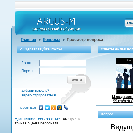
Гл
Главная
Вопросы
Просмотр вопроса
Здравствуйте, гость!
Ответы на
960
воп
Логин
Пароль
войти
забыли пароль?
зарегистрироваться
Менеджмент
99 рублей 
Поделиться
Вопрос
Адаптивное тестирование
- быстрая и
точная оценка персонала
Ведущи