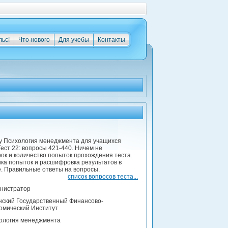
льс!
Что нового
Для учебы
Контакты
ту Психология менеджмента для учащихся
ест 22: вопросы 421-440. Ничем не
ок и количество попыток прохождения теста.
ка попыток и расшифровка результатов в
. Правильные ответы на вопросы.
список вопросов теста...
нистратор
нский Государственный Финансово-
омический Институт
ология менеджмента