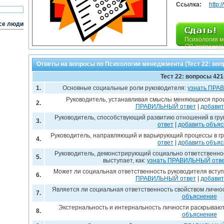
Ссылка:
http:
се люди
Психология м
(20 вопросов)
Ответы на вопросы по Психологии менеджмента (Тест 22: воп
Тест 22: вопросы 421
1.
Основные социальные роли руководителя:
узнать ПРА
Руководитель, устанавливая смыслы меняющихся процес
2.
ПРАВИЛЬНЫЙ ответ
|
добавит
Руководитель, способствующий развитию отношений в груп
3.
ответ
|
добавить объя
Руководитель, направляющий и варьирующий процессы в гру
4.
ответ
|
добавить объя
Руководитель, демонстрирующий социально ответственное 
5.
выступает, как:
узнать ПРАВИЛЬНЫЙ отв
Может ли социальная ответственность руководителя вступ
6.
ПРАВИЛЬНЫЙ ответ
|
добавит
Является ли социальная ответственность свойством лично
7.
объяснение
Экстернальность и интернальность личности раскрываю
8.
объяснение