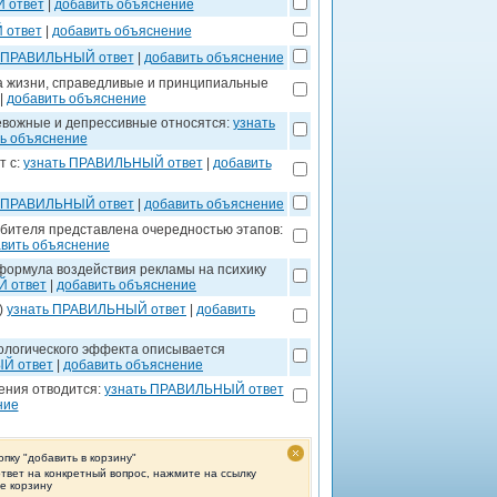
 ответ
|
добавить объяснение
 ответ
|
добавить объяснение
ь ПРАВИЛЬНЫЙ ответ
|
добавить объяснение
ла жизни, справедливые и принципиальные
|
добавить объяснение
евожные и депрессивные относятся:
узнать
ь объяснение
т с:
узнать ПРАВИЛЬНЫЙ ответ
|
добавить
ь ПРАВИЛЬНЫЙ ответ
|
добавить объяснение
ебителя представлена очередностью этапов:
вить объяснение
формула воздействия рекламы на психику
 ответ
|
добавить объяснение
)
узнать ПРАВИЛЬНЫЙ ответ
|
добавить
хологического эффекта описывается
Й ответ
|
добавить объяснение
рения отводится:
узнать ПРАВИЛЬНЫЙ ответ
ние
опку "добавить в корзину"
ответ на конкретный вопрос, нажмите на ссылку
те корзину