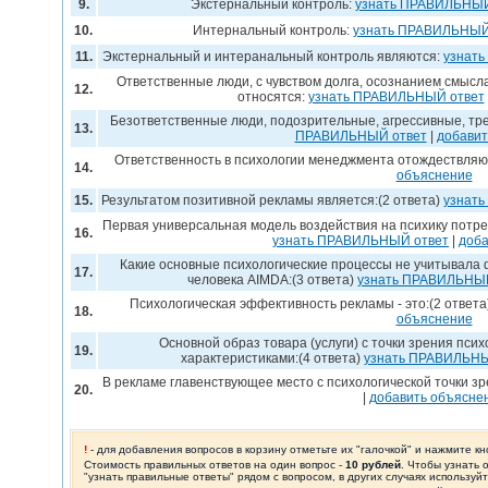
9.
Экстернальный контроль:
узнать ПРАВИЛЬНЫЙ
10.
Интернальный контроль:
узнать ПРАВИЛЬНЫЙ
11.
Экстернальный и интеранальный контроль являются:
узнат
Ответственные люди, с чувством долга, осознанием смыс
12.
относятся:
узнать ПРАВИЛЬНЫЙ ответ
Безответственные люди, подозрительные, агрессивные, тр
13.
ПРАВИЛЬНЫЙ ответ
|
добавит
Ответственность в психологии менеджмента отождествляю
14.
объяснение
15.
Результатом позитивной рекламы является:(2 ответа)
узнат
Первая универсальная модель воздействия на психику потр
16.
узнать ПРАВИЛЬНЫЙ ответ
|
доба
Какие основные психологические процессы не учитывала 
17.
человека AIMDA:(3 ответа)
узнать ПРАВИЛЬНЫЙ
Психологическая эффективность рекламы - это:(2 ответа
18.
объяснение
Основной образ товара (услуги) с точки зрения пси
19.
характеристиками:(4 ответа)
узнать ПРАВИЛЬНЫ
В рекламе главенствующее место с психологической точки з
20.
|
добавить объясне
!
- для добавления вопросов в корзину отметьте их "галочкой" и нажмите кн
Стоимость правильных ответов на один вопрос -
10 рублей
. Чтобы узнать 
"узнать правильные ответы" рядом с вопросом, в других случаях используй