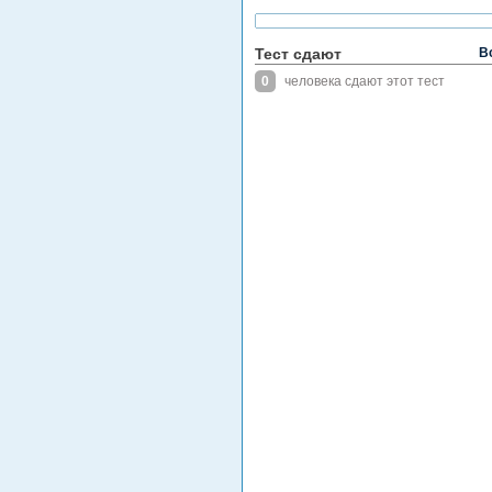
Тест сдают
В
0
человека сдают этот тест