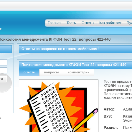
Главная
Тесты
Ответы
Как работает
Пу
Психология менеджмента КГФЭИ Тест 22: вопросы 421-440
Ответы на
вопросов по
в твоем мобильном!
Психология менеджмента КГФЭИ Тест 22: вопросы 421-440
о тесте
вопросы
комментарии
ти
Тест по предме
КГФЭИ на тему Т
ограниченный ср
Полная статисти
личном кабинете
Автор:
Адми
ВУЗ:
Каза
и
Экон
Раздел:
Псих