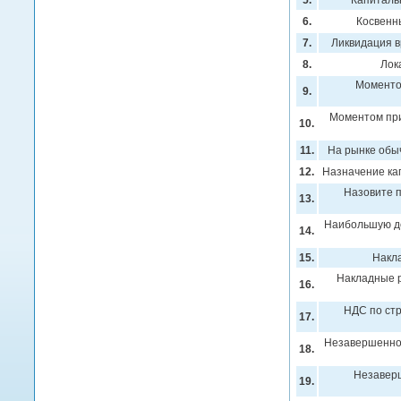
5.
Капиталь
6.
Косвенн
7.
Ликвидация 
8.
Лок
Моментом
9.
Моментом при
10.
11.
На рынке обы
12.
Назначение ка
Назовите 
13.
Наибольшую до
14.
15.
Накла
Накладные р
16.
НДС по ст
17.
Незавершенно
18.
Незаверш
19.