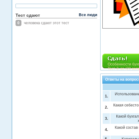
Тест сдают
Все люди
0
человека сдают этот тест
Особенности бухг
Тест 3: во (20 во
Ответы на вопросы
Использовани
1.
Какая себесто
2.
Какой бухга
3.
Какой состав
4.