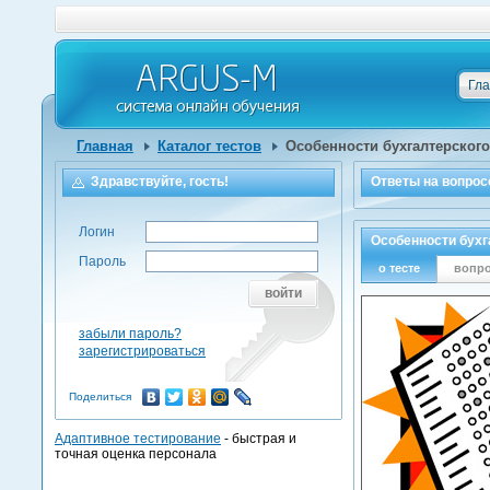
Гл
Главная
Каталог тестов
Особенности бухгалтерского 
Здравствуйте, гость!
Ответы на
вопрос
Логин
Особенности бухг
Пароль
о тесте
вопр
войти
забыли пароль?
зарегистрироваться
Поделиться
Адаптивное тестирование
- быстрая и
точная оценка персонала