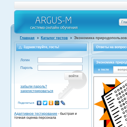
Гл
Главная
Каталог тестов
Экономика природопользова
Здравствуйте, гость!
Ответы на
вопрос
Логин
Экономика природ
Пароль
о тесте
вопр
войти
забыли пароль?
зарегистрироваться
Поделиться
Адаптивное тестирование
- быстрая и
точная оценка персонала