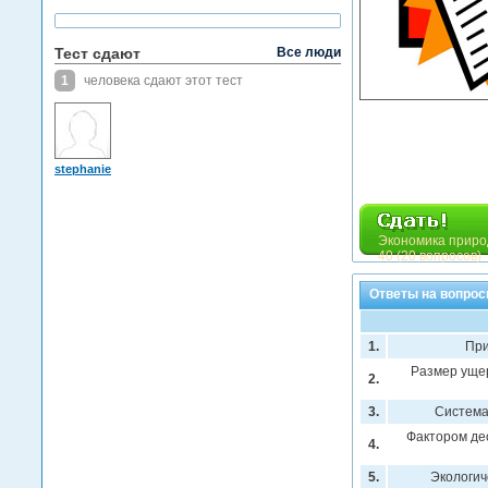
Тест сдают
Все люди
1
человека сдают этот тест
stephanie
Экономика приро
40 (20 вопросов)
Ответы на вопрос
1.
При
Размер ущер
2.
3.
Система
Фактором де
4.
5.
Экологич