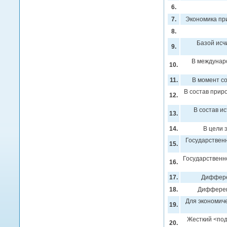
6.
7.
Экономика пр
8.
Базой исч
9.
В междунар
10.
11.
В момент с
В состав прир
12.
В состав и
13.
14.
В цели 
Государствен
15.
Государственн
16.
17.
Диффере
18.
Дифферен
Для экономич
19.
Жесткий <по
20.