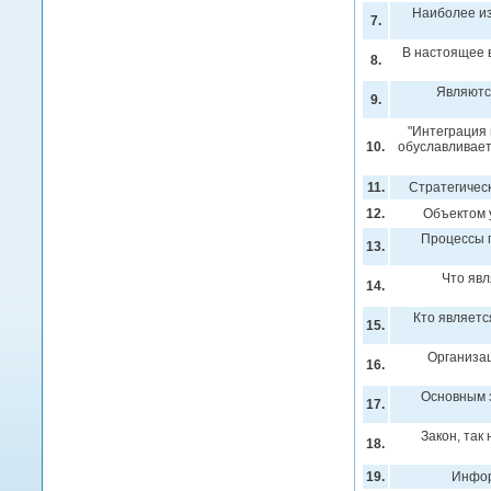
Наиболее из
7.
В настоящее 
8.
Являютс
9.
"Интеграция 
10.
обуславливает
11.
Стратегическ
12.
Объектом 
Процессы п
13.
Что явл
14.
Кто являетс
15.
Организа
16.
Основным з
17.
Закон, так
18.
19.
Инфор