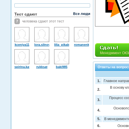
Тест сдают
Все люди
7
человека сдают этот тест
kceniya11
lora.silnova
lilia_pikaleva
romanenkov1987
Менеджмент ОЮИ Т
spirina.katyucha
rukksat
baki985
Ответы на вопрос
1.
Главное напра
В основу к
2.
Процесс со
3.
Основопо
4.
5.
В менеджмент
6.
Основн