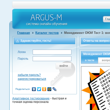
Гл
Главная
Каталог тестов
Менеджмент ОЮИ Тест 1: во
Здравствуйте, гость!
Ответы на
вопрос
Логин
Менеджмент ОЮИ Т
Пароль
о тесте
вопр
войти
забыли пароль?
зарегистрироваться
Поделиться
Адаптивное тестирование
- быстрая и
точная оценка персонала