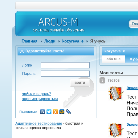
Гл
Главная
Люди
kozyreva_e
Я учусь
Здравствуйте, гость!
kozyreva_e
обо мне
я уч
Логин
Мои тесты
Пароль
3
тестов
войти
Эколог
забыли пароль?
Тест
зарегистрироваться
Ниче
Полн
Поделиться
Прав
Адаптивное тестирование
- быстрая и
Эколог
точная оценка персонала
Тест