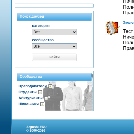
Ниче
Полн
Прав
Поиск друзей
Эколог
категория
Тест
Ниче
сообщество
Полн
Прав
найти
Сообщества
Преподаватели
Студенты
Абитуриенты
Школьники
ArgusM-EDU
© 2006-2026