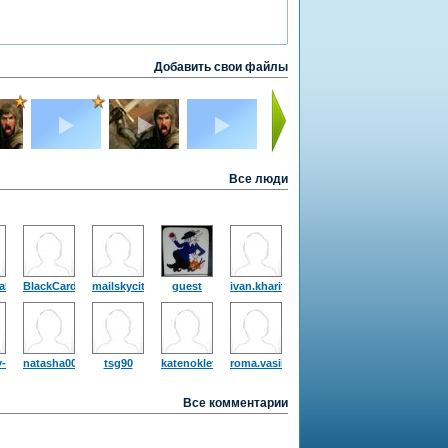
Добавить свои файлы
Все люди
a5
BlackCardinal
mailskycitylife
guest
ivan.kharitonoff
v-
natasha00108
tsg90
katenokleva
roma.vasilev.1986
Все комментарии