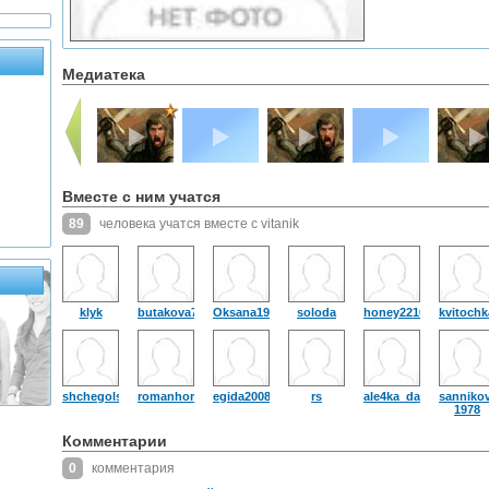
Медиатека
Вместе с ним учатся
89
человека учатся вместе с vitanik
klyk
butakova70
Oksana1970
soloda
honey221092
kvitochk
shchegolsr
romanhorizont
egida2008
rs
ale4ka_davudova
sanniko
1978
Комментарии
0
комментария