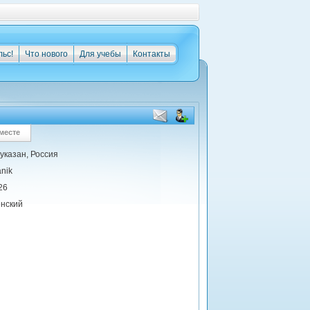
льс!
Что нового
Для учебы
Контакты
месте
 указан, Россия
anik
26
нский