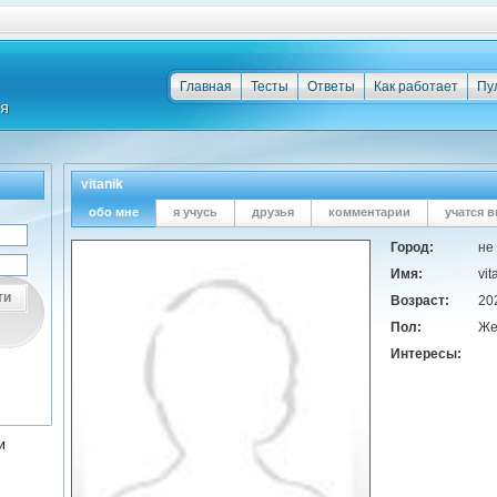
Главная
Тесты
Ответы
Как работает
Пу
vitanik
обо мне
я учусь
друзья
комментарии
учатся в
Город:
не
Имя:
vit
ти
Возраст:
20
Пол:
Же
Интересы:
и