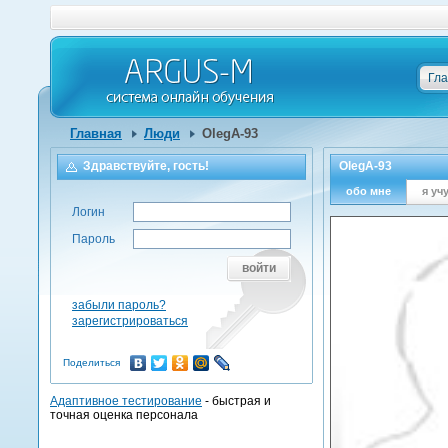
Гл
Главная
Люди
OlegA-93
Здравствуйте, гость!
OlegA-93
обо мне
я уч
Логин
Пароль
войти
забыли пароль?
зарегистрироваться
Поделиться
Адаптивное тестирование
- быстрая и
точная оценка персонала