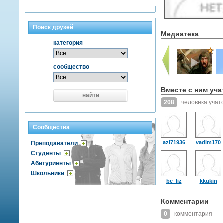
Поиск друзей
Медиатека
категория
сообщество
Вместе с ним уча
найти
208
человека учат
Сообщества
azi71936
vadim170
Преподаватели
Студенты
Абитуриенты
Школьники
be_liz
kkukin
Комментарии
0
комментария