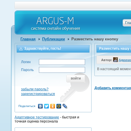
Гл
Главная
Публикации
Разместить нашу кнопку
Здравствуйте, гость!
Разместить нашу 
Автор:
Админи
Логин
В настоящий момент
Пароль
войти
Добавить коммента
забыли пароль?
зарегистрироваться
Поделиться
Адаптивное тестирование
- быстрая и
точная оценка персонала