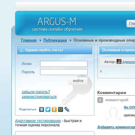
Гл
Главная
Публикации
Основные и производные опер
Здравствуйте, гость!
Основные и произ
Автор:
Админи
Логин
v
Пароль
войти
забыли пароль?
Комментарии
зарегистрироваться
1
комментарий
Ян ОПИ
Поделиться
оригин
Адаптивное тестирование
- быстрая и
точная оценка персонала
Добавить коммента