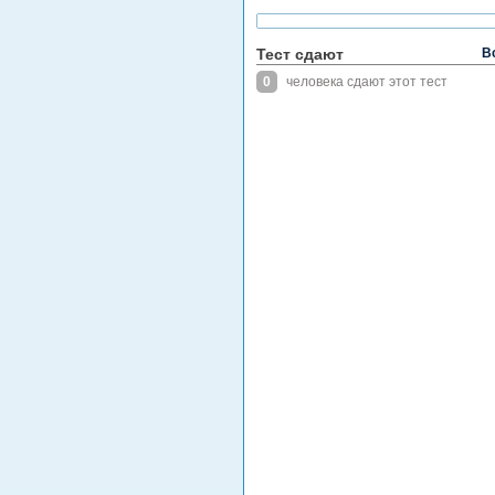
Тест сдают
В
0
человека сдают этот тест