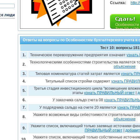
Ссылка:
http:
се люди
Особенности 
Тест 10: в (20
Ответы на вопросы по Особенностям бухгалтерского учета в с
Тест 10: вопросы 181
1.
Техническое перевооружение предприятия означает
узнать
Технологическими особенностями строительства является то
2.
объяснение
3.
Типовая номенклатура статей затрат является
узнать П
4.
Титульный список стройки содержит
узнать ПРАВИЛ
Третья стадия инвестиционного цикла "возмещение вложе
5.
этапы
узнать ПРАВИЛЬНЫЙ ответ
|
д
6.
У заказчика сальдо счета 08
узнать ПРАВИЛЬНЫ
7.
У подрядчика сальдо на счете 20 является
узнать ПРА
Укажите возможные виды себестоимости строительных ра
8.
объяснение
Укажите список, включающий только заемные источники фи
9.
ПРАВИЛЬНЫЙ ответ
|
добавит
Укажите список, включающий только собственные источни
10.