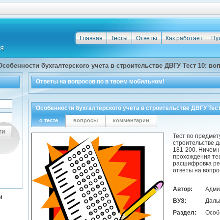
Главная
Тесты
Ответы
Как работает
Пу
Особенности бухгалтерского учета в строительстве ДВГУ Тест 10: во
Ответы на
вопросов по
в твоем мобильном!
Особенности бухгалтерского учета в строительстве ДВГУ Тест
о тесте
вопросы
комментарии
ти
Тест по предмет
строительстве д
181-200. Ничем 
прохождения тес
расшифровка ре
ответы на вопро
Автор:
Адми
и
ВУЗ:
Даль
Раздел:
Особ