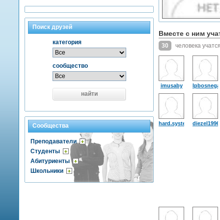
Поиск друзей
Вместе с ним уча
категория
30
человека учатся
сообщество
imusaby
lpbosnega
найти
hard.system
diezel1996
Сообщества
Преподаватели
Студенты
Абитуриенты
Школьники