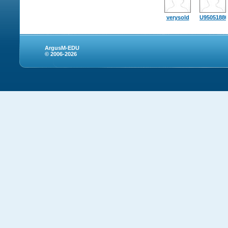
verysold
U95051880
ArgusM-EDU
© 2006-2026