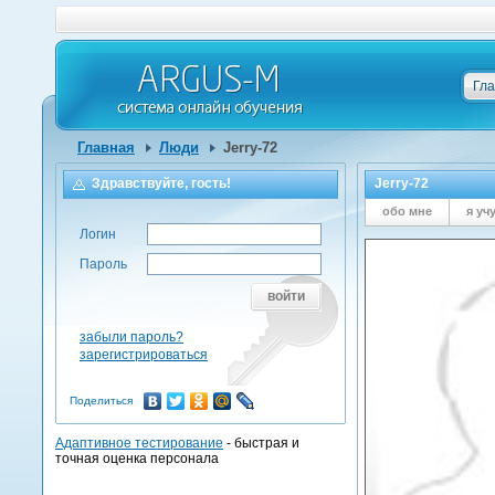
Гл
Главная
Люди
Jerry-72
Здравствуйте, гость!
Jerry-72
обо мне
я уч
Логин
Пароль
войти
забыли пароль?
зарегистрироваться
Поделиться
Адаптивное тестирование
- быстрая и
точная оценка персонала